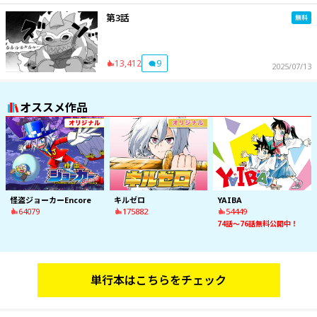
第3話
13,412
9
2025/07/13
オススメ作品
怪盗ジョーカーEncore
キルゼロ
YAIBA
64079
175882
54449
74話～76話無料公開中！
単行本はこちらをチェック