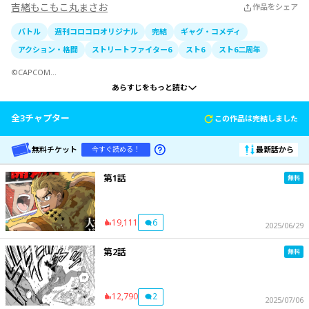
吉緒もこもこ丸まさお
作品をシェア
バトル
週刊コロコロオリジナル
完結
ギャグ・コメディ
アクション・格闘
ストリートファイター6
スト6
スト6二周年
©CAPCOM

大人気格闘ゲーム『ストリートファイター6』の漫画がついに爆誕！　強者との戦い
あらすじをもっと読む
を求め主人公・ルークの世界を巡る旅が始まる。
全
3
チャプター
この作品は完結しました
無料チケット
最新話から
今すぐ読める！
第1話
19,111
6
2025/06/29
第2話
12,790
2
2025/07/06