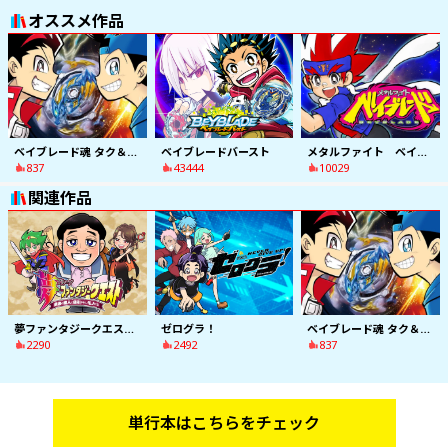
オススメ作品
ベイブレードバースト
メタルファイト ベイブレード
ベイブレード魂 タク＆ショウ GT突入編
43444
10029
837
関連作品
夢ファンタジークエスト～勇者と商人と値引かれしモノたち～
ゼログラ！
ベイブレード魂 タク＆ショウ GT突入編
2290
2492
837
単行本はこちらをチェック