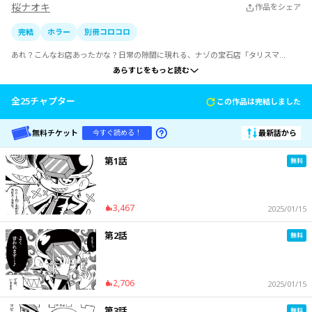
桜ナオキ
作品をシェア
完結
ホラー
別冊コロコロ
あれ？こんなお店あったかな？日常の隙間に現れる、ナゾの宝石店「タリスマ
ン」。

あらすじをもっと読む
そこに足を踏み入れてしまったあなたに、宝石商「ラピス・ラズリ」が怪しげに語
りかけます。私と同じ名前の宝石『ラピス・ラズリ』には、なんでも「夢を叶え
る」力があるんですよ…？

全
25
チャプター
この作品は完結しました
あなたにも一つだけ、お譲りしましょうか？対価はあなたの「心の宝石（ハートジ
ュエル）」。叶う夢は「悪夢」ですけどね…。

別冊コロコロで毎号読者を震えあがらせる…でも読まずにはいられない大反響の異色
無料チケット
最新話から
今すぐ読める！
ホラー。クーラーいらずの涼しさ、あっと驚く恐怖をぜひご覧ください。
第1話
3,467
2025/01/15
第2話
2,706
2025/01/15
第3話