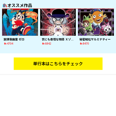
オススメ作品
世にも奇怪な物語 Ｘゾーン
放課後幽霊 ゼロ
秘密結社ヤルミナティー
6842
4704
8470
単行本はこちらをチェック