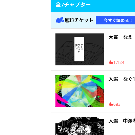
全
7
チャプター
無料チケット
今すぐ読める！
大賞 なえ
1,124
入選 なぐ1
683
入選 中澤