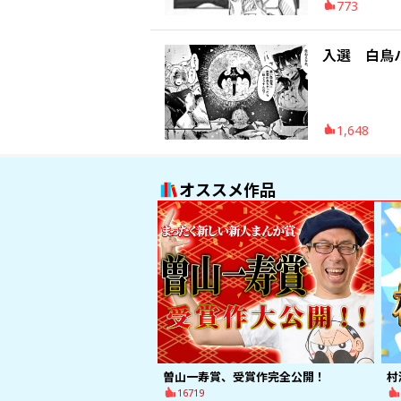
773
入選 白鳥
1,648
オススメ作品
曽山一寿賞、受賞作完全公開！
村
16719