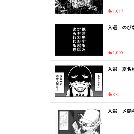
1,017
入選 のび
1,095
入選 夏名
875
入選 〆鯖