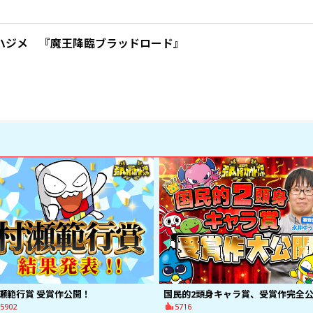
ハジメ 『魔王降臨ブラッドロード』
瀬範行賞 受賞作公開！
5902
5716