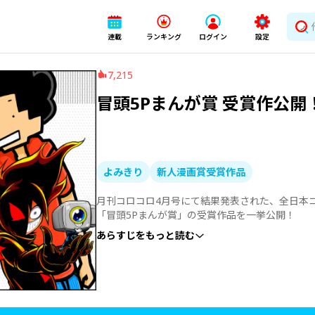
連載
ランキング
ログイン
設定
7,215
冒頭5Pまんが賞 受賞作公開
よみきり
新人漫画賞受賞作品
月刊コロコロ4月号にて結果発表された、全日本
「冒頭5Pまんが賞」の受賞作品を一挙公開！
あらすじをもっと読む