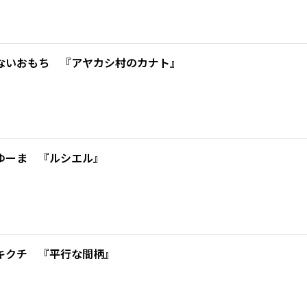
ないおもち 『アヤカシ村のカナト』
ゆーま 『ルシエル』
キクチ 『平行な間柄』