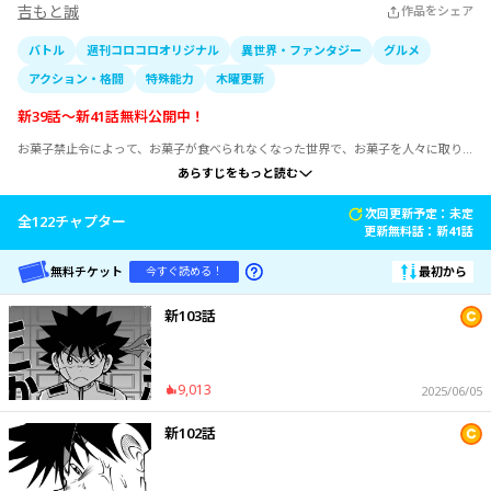
吉もと誠
作品をシェア
バトル
週刊コロコロオリジナル
異世界・ファンタジー
グルメ
アクション・格闘
特殊能力
木曜更新
新39話〜新41話無料公開中！
お菓子禁止令によって、お菓子が食べられなくなった世界で、お菓子を人々に取り
戻すために主人公・チョコが戦うお菓子なバトル物語！色々な面白いお菓子能力が
あらすじをもっと読む
でてくる！
次回更新予定：未定
全
122
チャプター
更新無料話：
新41話
無料チケット
最初から
今すぐ読める！
新103話
9,013
2025/06/05
新102話