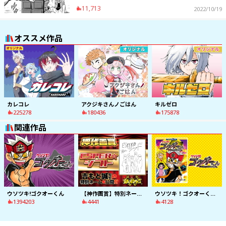
11,713
2022/10/19
オススメ作品
カレコレ
アクジキさんノごはん
キルゼロ
225278
180436
175878
関連作品
ウソツキ!ゴクオーくん
【神作画賞】特別ネーム｢ESPER☆シフト｣
ウソツキ！ゴクオーくん ナンバー１ウソツキ小学生登場！
1394203
4441
4128