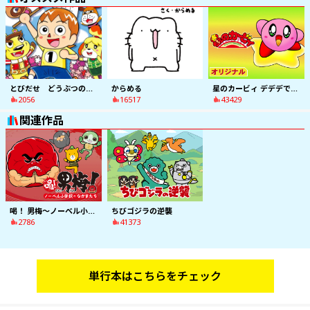
とびだせ どうぶつの森 はりきり村長イッペー！
星のカービィ デデデでプププなものがたり
からめる
2056
43429
16517
関連作品
喝！ 男梅〜ノーベル小学校のなかまたち〜
ちびゴジラの逆襲
2786
41373
単行本はこちらをチェック