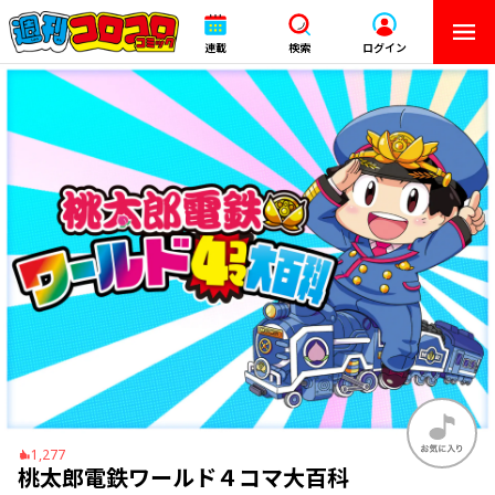
連載
検索
ログイン
1,277
桃太郎電鉄ワールド４コマ大百科