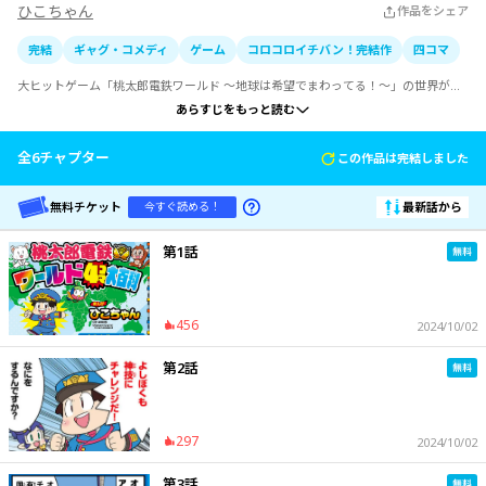
ひこちゃん
作品をシェア
完結
ギャグ・コメディ
ゲーム
コロコロイチバン！完結作
四コマ
大ヒットゲーム「桃太郎電鉄ワールド 〜地球は希望でまわってる！〜」の世界が、
カラーまんがになって登場！

あらすじをもっと読む
ゲームでおなじみ・桃太郎たちが世界各国で巻き起こす爆笑ギャグの数々。

まんがを読んで、楽しく世界を知ろう！
全
6
チャプター
この作品は完結しました
無料チケット
最新話から
今すぐ読める！
第1話
456
2024/10/02
第2話
297
2024/10/02
第3話