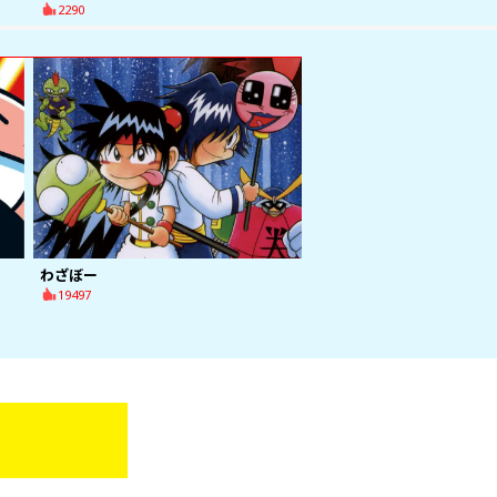
2290
わざぼー
19497