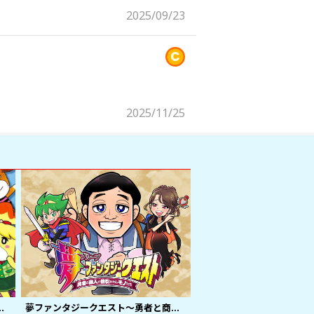
2025/09/23
2025/11/25
 はりきり村長イッペー！
夢ファンタジークエスト～勇者と商人と値引かれしモノたち～