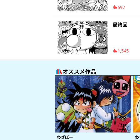
697
最終回
1,545
オススメ作品
わざぼー
わ