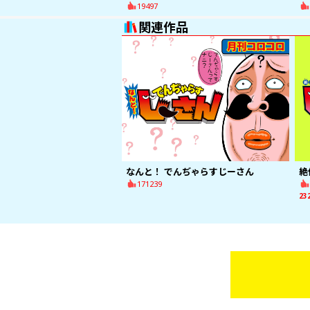
19497
関連作品
なんと！ でんぢゃらすじーさん
絶
171239
2