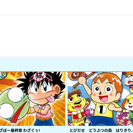
ざぼー最終章 わざぐぅ!
とびだせ どうぶつの森