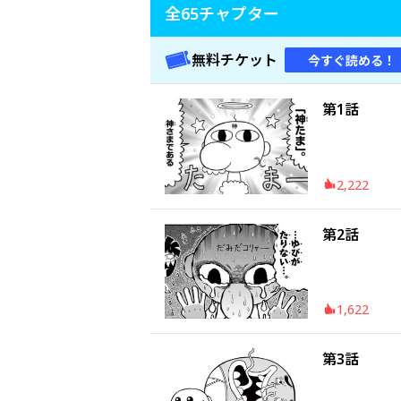
全
65
チャプター
無料チケット
今すぐ読める！
第1話
2,222
第2話
1,622
第3話