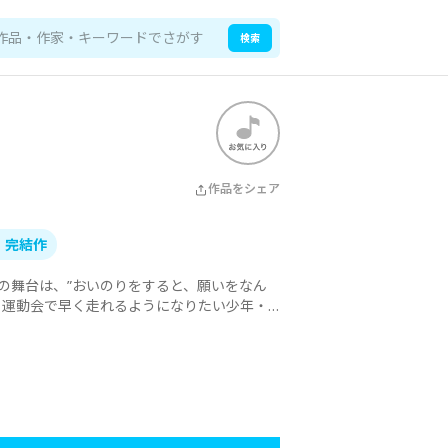
検索
作品をシェア
！完結作
の舞台は、”おいのりをすると、願いをなん
。運動会で早く走れるようになりたい少年・
ちょっと、いや、超絶変な神さまだった！？
チカラで子供たちの願いをかなえることがで
みの、曽山一寿先生が描く衝撃最”神”作！