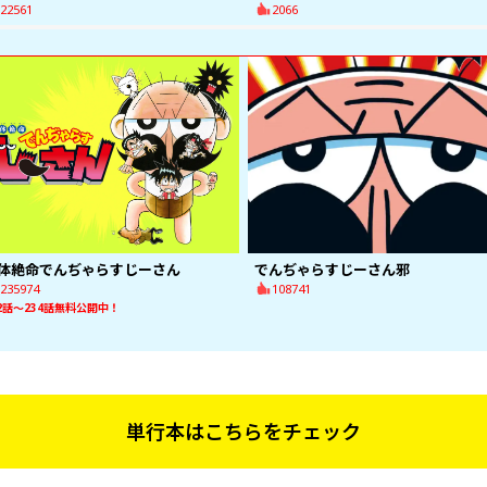
22561
2066
体絶命でんぢゃらすじーさん
でんぢゃらすじーさん邪
235974
108741
32話〜234話無料公開中！
単行本はこちらをチェック