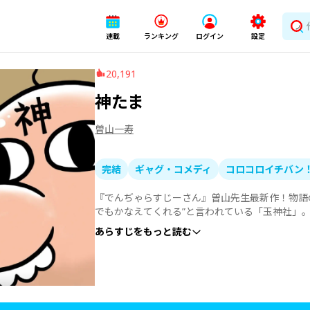
連載
ランキング
ログイン
設定
20,191
神たま
曽山一寿
完結
ギャグ・コメディ
コロコロイチバン
『でんぢゃらすじーさん』曽山先生最新作！物語
でもかなえてくれる”と言われている「玉神社」
カケルが神社でお祈りすると、そこに現れたのは
あらすじをもっと読む
変な神さまの名前は「神たま」。神たまは、神の
きるのか！？『でんぢゃらすじーさん』でおなじ