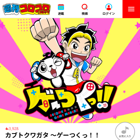
連載
検索
ログイン
3,928
カブトクワガタ 〜ゲーつくっ！！