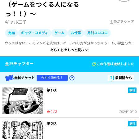
（ゲームをつくる人になる
っ！！）〜
ギャル王子
作品をシェア
完結
ギャグ・コメディ
ゲーム
お仕事
月刊コロコロ
ウソではない！このマンガを読めば、ゲーム作り方が分かっちゃう！！小学生のカ
ブトが助手のロボット・ジュゲムと初めてのゲーム作りに挑戦するぞ！コロコロコ
あらすじをもっと読む
ミック初のゲーム作品「カブトクワガタ」（Nintendo Switch　ダウンロード専売
ソフト、2023年3月15日発売予定）と完全連動！
全
25
チャプター
この作品は完結しました
無料チケット
最新話から
今すぐ読める！
第1話
470
2024/10/10
第2話