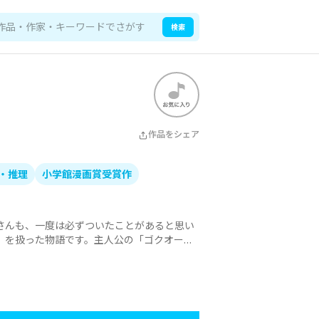
検索
作品をシェア
・推理
小学館漫画賞受賞作
さんも、一度は必ずついたことがあると思い
」を扱った物語です。主人公の「ゴクオーく
も好きな「ウソのスペシャリスト」！彼がペ
「ウソ」をこれでもか！とあばいていきま
んは「ウソでウソを制する」のです！どんな
そこのキミ！もう全国の小学生は気付き始め
ソじゃないですよ…！？誰もがおどろく「ゴ