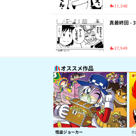
11,348
真最終回 - 3
37,949
オススメ作品
怪盗ジョーカー
☆