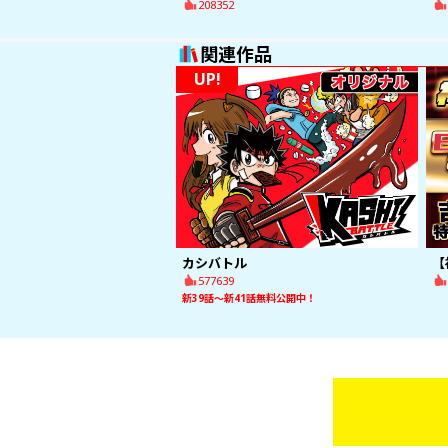
208352
関連作品
UP!
カシバトル
577639
新39話〜新41話無料公開中！