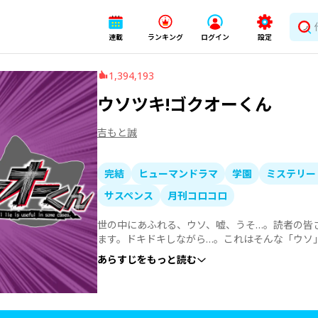
連載
ランキング
ログイン
設定
1,394,193
ウソツキ!ゴクオーくん
吉もと誠
完結
ヒューマンドラマ
学園
ミステリー
サスペンス
月刊コロコロ
世の中にあふれる、ウソ、嘘、うそ…。読者の皆
ます。ドキドキしながら…。これはそんな「ウソ
ん」は、ウソをつくのも、他人のウソをあばくの
あらすじをもっと読む
ットのネコカラスとともに、学校の中にあふれる
す。もちろん使うのは「舌」だけ…。ゴクオーく
風なんだろう？　ちょっと読んでみたいと思った
ています。「このまんが、ヤバい！面白い！」ウ