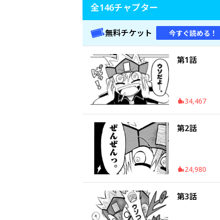
全
146
チャプター
無料チケット
今すぐ読める！
第1話
34,467
第2話
24,980
第3話