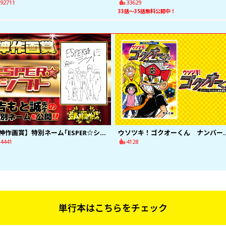
92711
33629
33話～35話無料公開中！
【神作画賞】特別ネーム｢ESPER☆シフト｣
ウソツキ！ゴクオーくん ナ
4441
4128
単行本はこちらをチェック