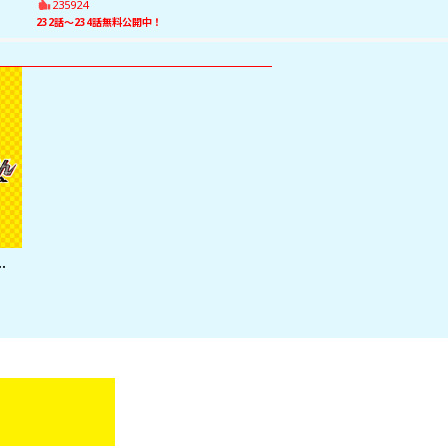
235924
232話〜234話無料公開中！
ンバー１ウソツキ小学生登場！