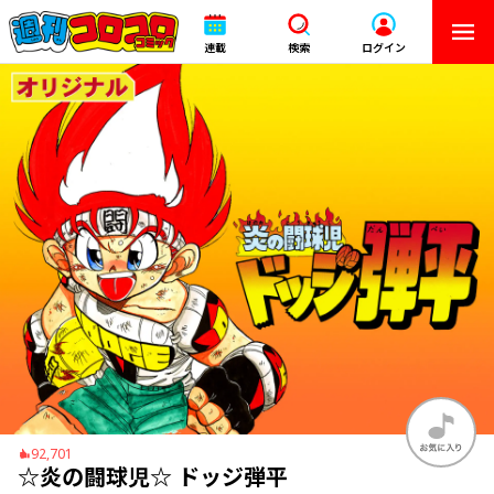
連載
検索
ログイン
92,701
☆炎の闘球児☆ ドッジ弾平