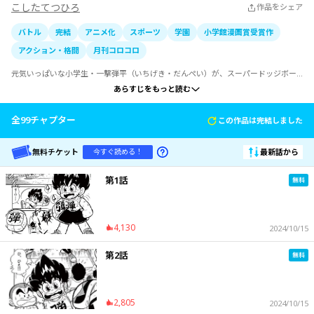
こしたてつひろ
作品をシェア
バトル
完結
アニメ化
スポーツ
学園
小学館漫画賞受賞作
アクション・格闘
月刊コロコロ
元気いっぱいな小学生・一撃弾平（いちげき・だんぺい）が、スーパードッジボー
ルで様々なライバル達と対戦しながら成長していく姿を描いた熱血ドッジボールマ
あらすじをもっと読む
ンガ。亡き父の墓石にボールを投げるのが日課だった一撃弾平は、寺でハードな練
習をしていたキャプテン・三笠（みかさ）率いる球川小学校闘球部と出会う。その
後、野犬に襲われた赤ん坊を助けようとボールを投げた弾平だったが、同時に三笠
全
99
チャプター
この作品は完結しました
もボールを投げて……!?
無料チケット
最新話から
今すぐ読める！
第1話
4,130
2024/10/15
第2話
2,805
2024/10/15