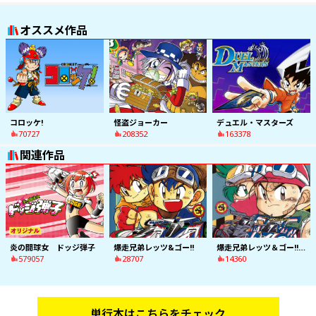
オススメ作品
コロッケ!
怪盗ジョーカー
デュエル・マスターズ
70727
208352
163378
関連作品
炎の闘球女 ドッジ弾子
爆走兄弟レッツ&ゴー!!
爆走兄弟レッツ＆ゴー!!ＭＡＸ
579057
28707
14360
単行本はこちらをチェック