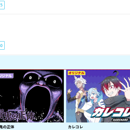
15
40
鬼の正体
カレコレ