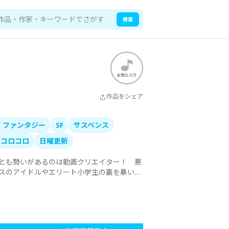
検索
作品をシェア
・ファンタジー
SF
サスペンス
刊コロコロ
日曜更新
とも勢いがあるのは動画クリエイター！　悪
スのアイドルやエリート小学生の裏を暴いた
ない、令和の新ダークヒーローここに爆誕！