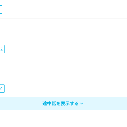
6
52
80
途中話を表示する