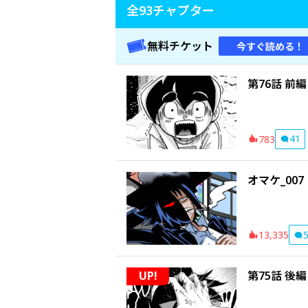
全
93
チャプター
無料チケット
今すぐ読める！
第76話 前編
41
783
オマケ_007
13,335
UP!
第75話 後編