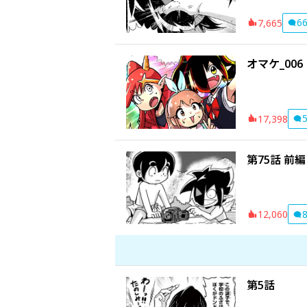
6
7,665
オマケ_006
17,398
第75話 前編
12,060
第5話