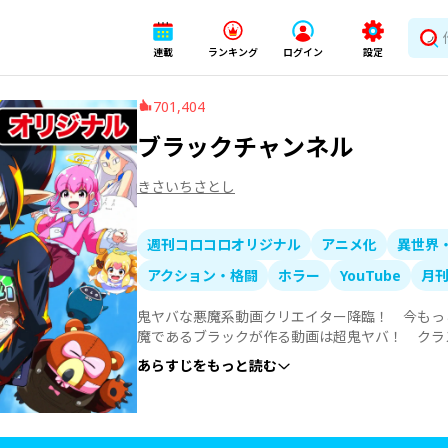
連載
ランキング
ログイン
設定
701,404
ブラックチャンネル
きさいちさとし
週刊コロコロオリジナル
アニメ化
異世界
アクション・格闘
ホラー
YouTube
月
鬼ヤバな悪魔系動画クリエイター降臨！　今もっ
魔であるブラックが作る動画は超鬼ヤバ！　クラ
り、やりたい放題！　ちょっと怖いけど目が離せ
あらすじをもっと読む