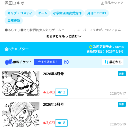
沢田ユキオ
作品をシェア
ギャグ・コメディ
ゲーム
小学館漫画賞受賞作
月刊コロコロ
金曜更新
●あらすじ●あの世界的大人気のゲームヒーロー、スーパーマリオが、ついにまん
が界に進出!!　恐竜ランドに遊びにきていたピーチ姫を新生クッパ軍団にさらわれた
あらすじをもっと読む
大ボケコンビのマリオとルイージ。二人はさっそくピーチ姫を救出するため、旅に
出発。そして、旅の途中、食いしん坊で有名なヨッシーが仲間に加わった!!　とうと
次回更新予定：08/14
う大ボケ『トリオ』になってしまった彼らにピーチ姫を救いだせるのか!?　必笑ゲー
全
6
チャプター
更新無料話：
2026年6月号
ムギャグ超満載コミック!! ▼第１面／ピーチ姫を救え!!　新冒険開始（ニューアドベ
ンチャースタート）!!▼第２面／ドカンと一発!!　合体技さく裂!!▼第３面／コクッパ
イギー!!　カレイなる頭脳戦!?▼第４面／最強の魔法使い（マジシャン）!?　カメッ
無料チケット
最初から
今すぐ読める！
ク現わる!!▼第５面／寒～い水中面!!　マリオはお熱いのがお好き!?▼第６面／マリオ
対ジュゲム!!　史上最大の雪合戦!?▼第７面／ようこそ地底へ!!　モグラたたきのあま
2026年6月号
いわな!?▼第８面／カメック再登場!!　究極の大魔法合戦!?▼第９面／弱虫インデ
ィ!!　炎の池で最後の挑戦!?▼第10面／強敵アッパレ!!　ハンマーなんてこわくない!?
▼第11面／純情ロマンス!?　クッパくんのある愛の詩!!▼第12面／でぶマリオ!?　Ｐ
（パワー）バルーンでモートンをたおせ!!▼第13面／またまたカメック!!　遊園地は
2,403
12
2026/07/17
地獄だ!?▼第14面／炎のつっぱり!?　どすこいＫ．Ｋ．（ケーケー）すもう勝負!!▼
第15面／どうなる!?　マリオ５（ファイブ）おどろき大予想!!▼ボーナス面
2026年5月号
3,023
18
2026/06/19