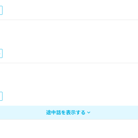
6
4
8
途中話を表示する