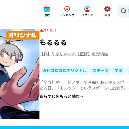
連載
ランキング
ログイン
設定
75,841
もるるる
【作】やましたれお
【監修】河野靖信
週刊コロコロオリジナル
スポーツ
学園
「全敗無勝」。超スポーツ音痴であらゆるスポー
ある日、「モルック」というスポーツに出会う。
て世界を熱狂させるーーー！！今最も注目されて
あらすじをもっと読む
ンガ開幕！！