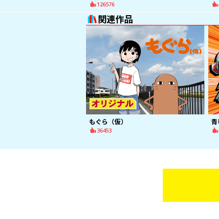
126576
関連作品
もぐら（仮）
青
36453