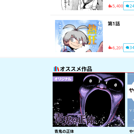
2
5,400
第1話
3
6,201
オススメ作品
青鬼の正体
や