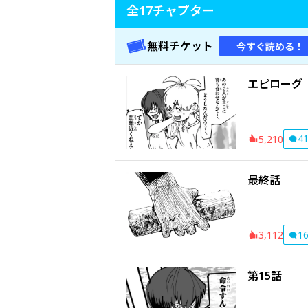
全
17
チャプター
無料チケット
今すぐ読める！
エピローグ
4
5,210
最終話
1
3,112
第15話