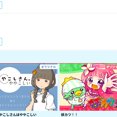
4
4
やこしさんはややこしい
妖カツ！！