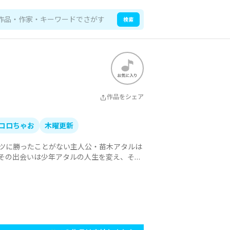
検索
作品をシェア
コロちゃお
木曜更新
ツに勝ったことがない主人公・苗木アタルは
その出会いは少年アタルの人生を変え、そし
いる新スポーツ「モルック」世界初・本格マ