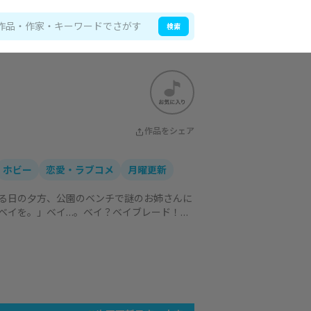
検索
い
作品をシェア
ホビー
恋愛・ラブコメ
月曜更新
る日の夕方、公園のベンチで謎のお姉さんに
ベイを。」ベイ…。ベイ？ベイブレード！？
するコロコロ現役読者だったのだ！夕焼け空
お姉さんとの、本格ホビーコメディ！