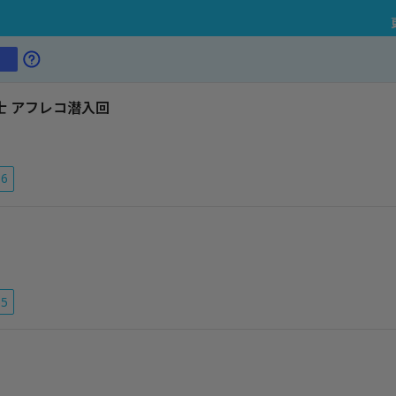
士 アフレコ潜入回
56
55