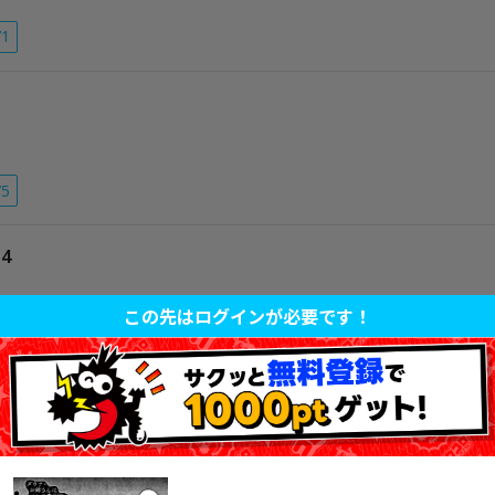
71
75
4
この先はログインが必要です！
23
途中話を表示する