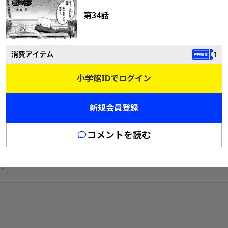
第34話
7
消費アイテム
1
小学館IDでログイン
17
新規会員登録
コメントを読む
15