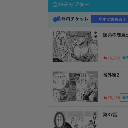
全
49
チャプター
無料チケット
今すぐ読める！
運命の巻戻
16,262
番外編2
18,426
第37話