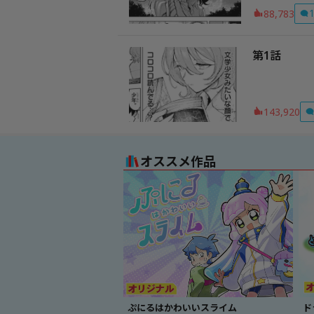
88,783
第1話
143,920
オススメ作品
ぷにるはかわいいスライム
ド