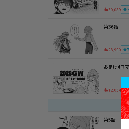
30,089
第36話
28,990
おまけ4コマ
12,054
第5話