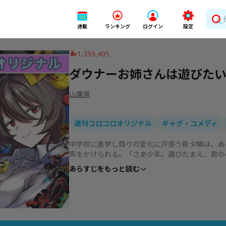
連載
ランキング
ログイン
設定
1,359,405
ダウナーお姉さんは遊びた
山鷹景
週刊コロコロオリジナル
ギャグ・コメディ
中学校に進学し周りの変化に戸惑う新タ晴は、あ
声をかけられる。「さあ少年。選びたまえ、君の
お姉さんの正体は、この世の何よりもホビーを愛
あらすじをもっと読む
とコロコロがよく似合う「少年」呼びのダウナー