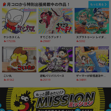
月コロから特別出張掲載中の作品！
もっと見る
ケシカスくん
すてごろブッチ！
スプラトゥーン レイダース
175336
29687
5592
こい丸
逆転バリバリバース
ゲーマーが妖怪退治やってみた！G
41562
25119
34891