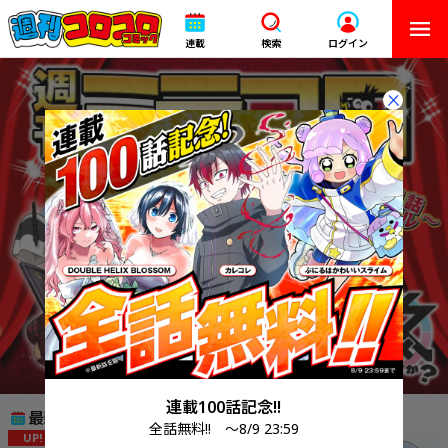
連載
検索
ログイン
連載100話記念!!
最新の更新
全話無料!! ～8/9 23:59
UP!
UP!