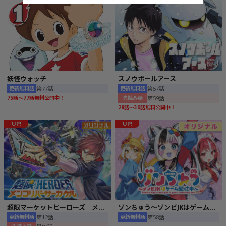
スノウボールアース
妖怪ウォッチ
第57話
第77話
更新無料話
更新無料話
第59話
先読み話
75話〜77話無料公開中！
28話～30話無料公開中！
UP!
UP!
超限マーケットヒーローズ メンコリバーサーカケル
ゾンちゅう～ゾンビJKはゲーム配信中～
第12話
第58話
更新無料話
更新無料話