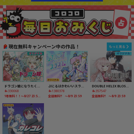
現在無料キャンペーン中の作品！
もっと見る
ドラゴン娘になりたくないっ！
ぷにるはかわいいスライム
DOUBLE HELIX BLOSSOM
330068
1380378
357547
1巻無料！！～8/27 23:59まで！ 最新4巻発売記念！
全話無料!! ～8/9 23:59
全話無料!! ～8/9 23:59