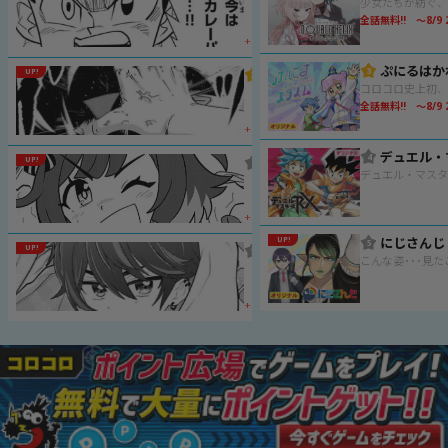
第
い
9
全話無料!! ～8/9 2
ん
話
+10,853
で
＋
す
ス
3
ブラックチャンネル
UP!
か？」
3
ク
わ
第
ー
全話無料!! ～8/9 2
い
75
プ
ま
話
+7,416
15
る
後
い
編
4
ウマ娘 ピスピス☆スピスピ ゴ
UP!
4
ー
第
80
話
+5,014
にじさんじ
UP!
5
にじさんじ
UP!
5
第
34
話
+4,496
前
編