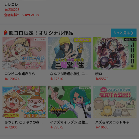
カレコレ
236223
全話無料!! ～8/9 23:59
週コロ限定！オリジナル作品
もっと見る
コンビニ令嬢きらら
なんでも時短小学生 二階堂人生
呪ロ
120674
17340
55570
あつまれ どうぶつの森～無人島Diary～
イナズマイレブン 英雄たちのヴィクトリーロード
バズるマスコットキャラ賞 受賞作公開！
72906
78375
10603