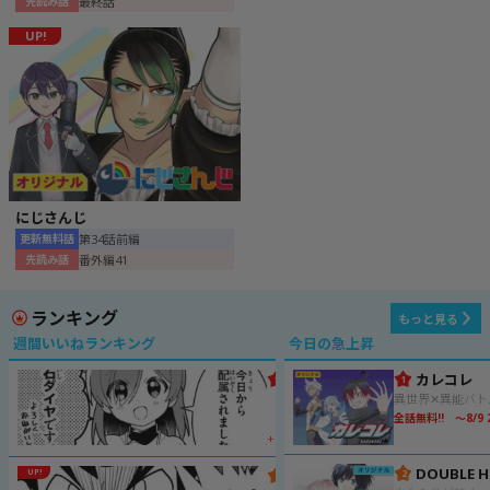
最終話
先読み話
UP!
にじさんじ
第34話前編
更新無料話
番外編41
先読み話
ランキング
もっと見る
週間いいねランキング
今日の急上昇
週刊ミラコロ〜NEXT1話トラ
カレコレ
1
1
「ま
だ
全話無料!! ～8/9 2
サ
+44,585
終
し
デュエル・マスターズRX
UP!
2
2
な