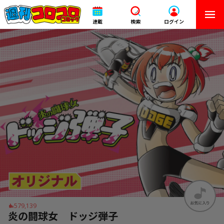
連載
検索
ログイン
579,139
炎の闘球女 ドッジ弾子