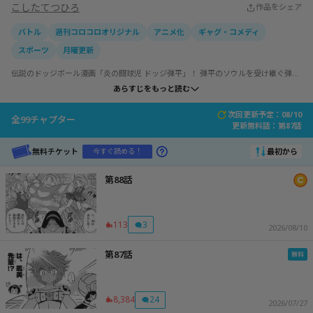
こしたてつひろ
作品をシェア
バトル
週刊コロコロオリジナル
アニメ化
ギャグ・コメディ
スポーツ
月曜更新
伝説のドッジボール漫画「炎の闘球児 ドッジ弾平」！ 弾平のソウルを受け継ぐ弾平
の娘・弾子が、令和の現代で最強の闘魂ドッジボールチームを作ろうと奮闘する、
あらすじをもっと読む
現代版熱血ドッジボール漫画！ たちはだかる現代の常識に弾子は打ち勝つことがで
きるのか!? こしたてつひろ熱筆の美少女たちに注目せよ！
次回更新予定：08/10
全
99
チャプター
更新無料話：
第87話
無料チケット
最初から
今すぐ読める！
第88話
113
3
2026/08/10
第87話
8,384
24
2026/07/27