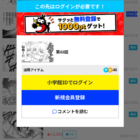
5,676
7
2022/12/25
この先はログインが必要です！
第4話
5,641
8
2022/12/18
第3話
第63話
8,791
7
2022/12/11
40
消費アイテム
第2話
小学館IDでログイン
新規会員登録
8,670
4
2022/12/04
コメントを読む
第1話
12,030
19
2022/11/27