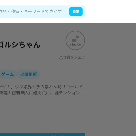
検索
ゴルシちゃん
作品をシェア
ゲーム
火曜更新
んだぜ！」ウマ娘界イチの暴れん坊「ゴールド
降臨！傍若無人に破天荒に、謎テンションで
きた「みどり幼稚園」にんじん組を舞台に巻き
ください！「面白けりゃいいだろッ！ よく