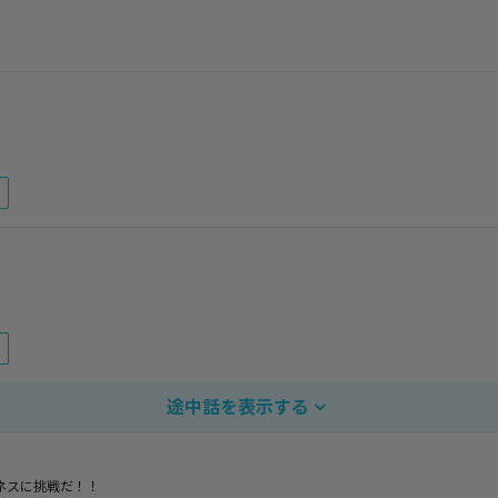
0
8
途中話を表示する
ギネスに挑戦だ！！