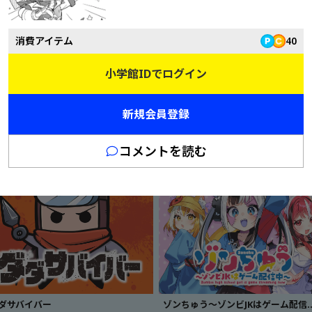
消費アイテム
40
はゴルシちゃん！！
小学館IDでログイン
1
新規会員登録
コメントを読む
ダサバイバー
ゾンちゅう～ゾンビJK