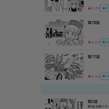
9
5,759
第78話
2
6,424
第77話
1
6,164
第5話
第5話 瓦割り