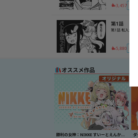
2
3,457
第1話
第1話 転入生
1
5,880
オススメ作品
勝利の女神：NIKKE すいーとえんかうんと
ダ