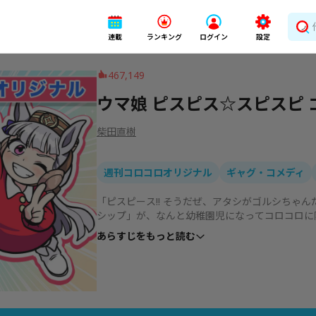
連載
ランキング
ログイン
設定
467,149
ウマ娘 ピスピス☆スピスピ 
柴田直樹
週刊コロコロオリジナル
ギャグ・コメディ
「ピスピース!! そうだぜ、アタシがゴルシちゃ
シップ」が、なんと幼稚園児になってコロコロに
とにかく暴れ回る!! ゴールドシップが転入して
あらすじをもっと読む
起こる「ゴルシ旋風」に全員巻き込まれちゃって
ねえよ！ どっちだ、アァン!?」