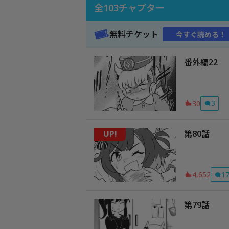
全
103
チャプター
無料チケット
今すぐ読める！
番外編22
3
30
UP!
第80話
1
4,652
第79話