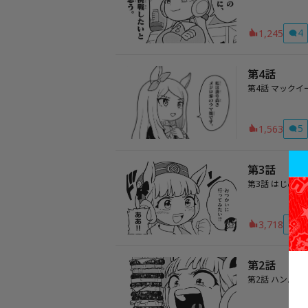
4
1,245
第4話
第4話 マック
5
1,563
第3話
第3話 はじめ
2
3,718
第2話
第2話 ハンバ