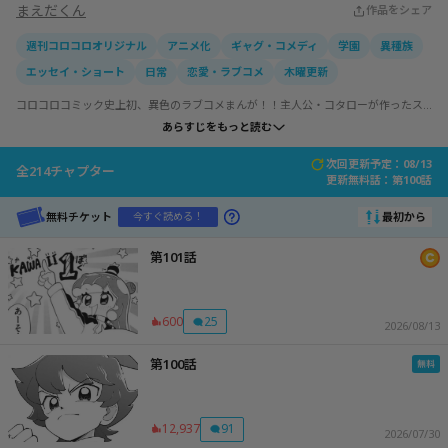
まえだくん
作品をシェア
週刊コロコロオリジナル
アニメ化
ギャグ・コメディ
学園
異種族
エッセイ・ショート
日常
恋愛・ラブコメ
木曜更新
コロコロコミック史上初、異色のラブコメまんが！！主人公・コタローが作ったス
ライムが超絶美少女の姿に大変身！？ぷにるの自由気ままな言動に少年・コタロー
あらすじをもっと読む
は振り回されっぱなし。毎日愉快なドキドキ生活だ!!
次回更新予定：08/13
全
214
チャプター
更新無料話：
第100話
無料チケット
最初から
今すぐ読める！
第101話
600
25
2026/08/13
第100話
12,937
91
2026/07/30