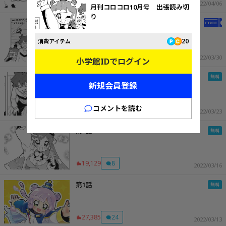
12,119
10
2022/04/06
月刊コロコロ10月号 出張読み切
り
第4話
20
消費アイテム
11,904
7
2022/03/30
小学館IDでログイン
第3話
新規会員登録
コメントを読む
17,917
10
2022/03/23
第2話
19,129
8
2022/03/16
第1話
27,385
24
2022/03/13