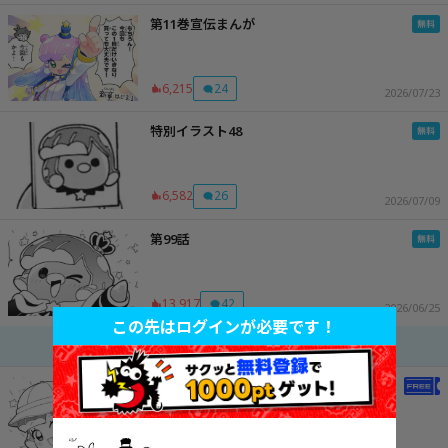
第11巻宣伝まんが
6,215
24
2026/07/23
特別イラスト48
6,582
26
2026/07/09
第99話
13,917
42
2026/06/25
この先はログインが必要です！
途中話を表示する
第5話