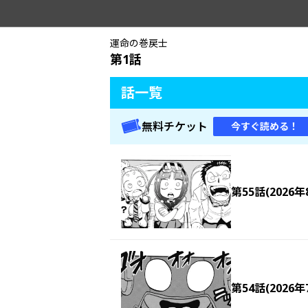
運命の巻戻士
第1話
話一覧
無料チケット
今すぐ読める！
第55話(2026年
第54話(2026年