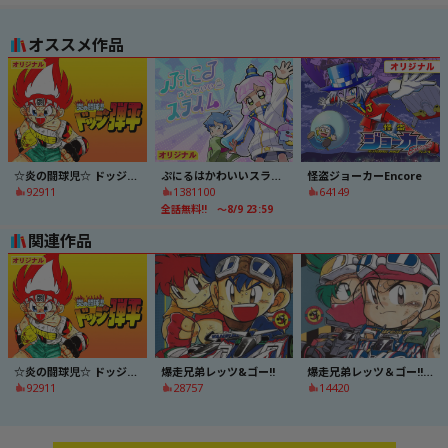
オススメ作品
☆炎の闘球児☆ ドッジ弾平
ぷにるはかわいいスライム
怪盗ジョーカーEncore
92911
1381100
64149
全話無料!! ～8/9 23:59
関連作品
☆炎の闘球児☆ ドッジ弾平
爆走兄弟レッツ&ゴー!!
爆走兄弟レッツ＆ゴー!!ＭＡＸ
92911
28757
14420