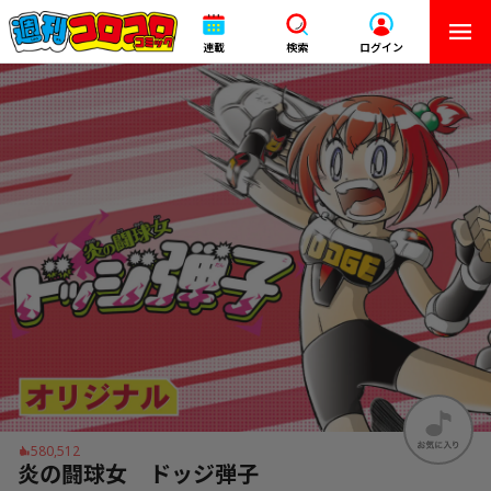
連載
検索
ログイン
580,512
炎の闘球女 ドッジ弾子