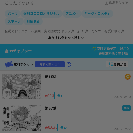
こしたてつひろ
作品をシェア
バトル
週刊コロコロオリジナル
アニメ化
ギャグ・コメディ
スポーツ
月曜更新
伝説のドッジボール漫画「炎の闘球児 ドッジ弾平」！ 弾平のソウルを受け継ぐ弾平
の娘・弾子が、令和の現代で最強の闘魂ドッジボールチームを作ろうと奮闘する、
あらすじをもっと読む
現代版熱血ドッジボール漫画！ たちはだかる現代の常識に弾子は打ち勝つことがで
きるのか!? こしたてつひろ熱筆の美少女たちに注目せよ！
次回更新予定：08/10
全
99
チャプター
更新無料話：
第87話
無料チケット
最初から
今すぐ読める！
第88話
113
3
2026/08/10
第87話
8,630
24
2026/07/27