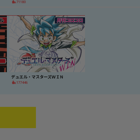
71180
デュエル・マスターズＷＩＮ
177446