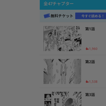
全
47
チャプター
無料チケット
今すぐ読める！
第1話
1,960
第2話
1,538
第3話