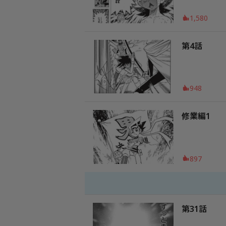
1,580
第4話
948
修業編1
897
第31話