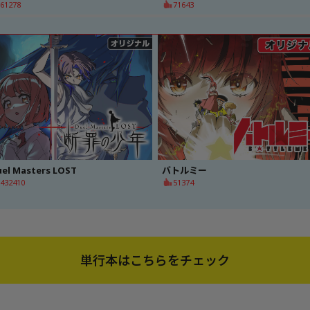
61278
71643
el Masters LOST
バトルミー
432410
51374
単行本はこちらをチェック