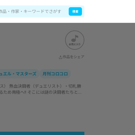
検索
作品をシェア
ュエル・マスターズ
月刊コロコロ
ス） 熱血決闘者（デュエリスト）・切札勝
ため南極へ!! そこには謎の決闘者たちと、
、勝舞の父・勝利までもが……!? 勝舞と白
がすな!!