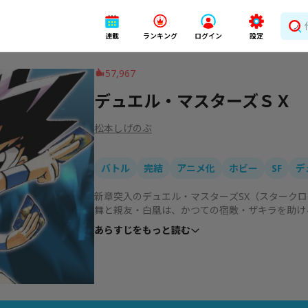
連載
ランキング
ログイン
設定
57,967
デュエル・マスターズＳＸ
松本しげのぶ
バトル
完結
アニメ化
ホビー
SF
デ
新章突入のデュエル・マスターズSX（スタークロ
舞と親友・白凰は、かつての宿敵・ザキラを助ける
史上最強の決闘者と言われるアダムがいた。そして
あらすじをもっと読む
凰、2人の闘いが再び始まる!! 怒涛の新展開を見の