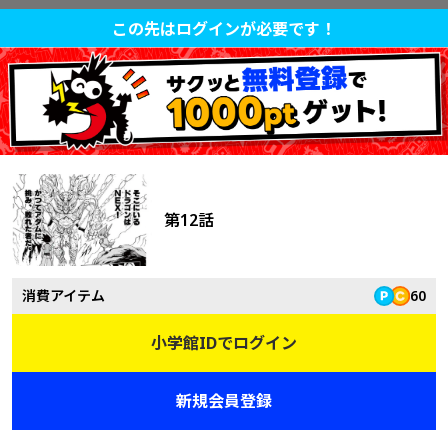
この先はログインが必要です！
第12話
消費アイテム
60
小学館IDでログイン
新規会員登録