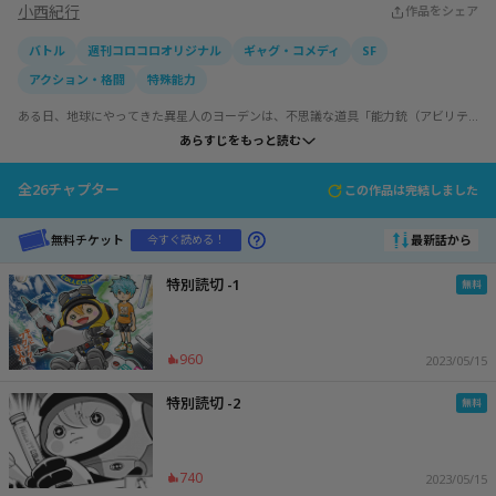
小西紀行
作品をシェア
バトル
週刊コロコロオリジナル
ギャグ・コメディ
SF
アクション・格闘
特殊能力
ある日、地球にやってきた異星人のヨーデンは、不思議な道具「能力銃（アビリテ
ィガン）」を使い、様々な生物の特殊な力を採取（コレクティング）、注入（イン
あらすじをもっと読む
ジェクション）できる！　宇宙から集めた特殊能力（アビリティ）を使い、地球人
の運命を超ハッピーに変えるのだ！！
全
26
チャプター
この作品は完結しました
無料チケット
最新話から
今すぐ読める！
特別読切 -1
960
2023/05/15
特別読切 -2
740
2023/05/15