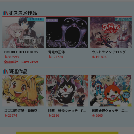
オススメ作品
DOUBLE HELIX BLOSSOM
青鬼の正体
ウルトラマン アロング・ケイム・ア・スパイダーマン
365993
127774
151804
全話無料!! ～8/9 23:59
関連作品
ゴゴゴ西遊記—新悟空伝—
映画 妖怪ウォッチ FOREVER FRIENDS
映画妖怪ウォッチ エンマ大王と５つの物語だニャン ＥＰ５特別編
23274
2986
2665