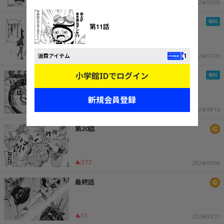
510
2024/07/05
第18話
第11話
590
1
消費アイテム
2024/07/26
小学館IDでログイン
第19話
新規会員登録
669
2024/08/16
第20話
377
2024/09/06
最終話
11
2024/09/27